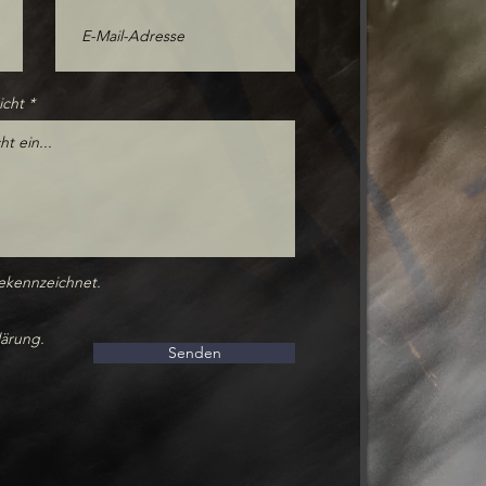
icht
gekennzeichnet.
lärung.
Senden