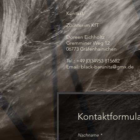
Kontakt:
Züchter im KfT
Doreen Eichholtz
Gremminer Weg 12
06773 Gräfenhainichen
Tel.: +49 (0)34953 815682
Email:
black-barunita@gmx.de
Kontaktformul
Nachname