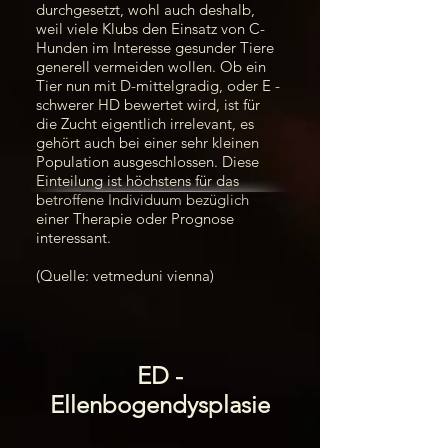
durchgesetzt, wohl auch deshalb,
weil viele Klubs den Einsatz von C-
Hunden im Interesse gesunder Tiere
generell vermeiden wollen. Ob ein
Tier nun mit D-mittelgradig, oder E -
schwerer HD bewertet wird, ist für
die Zucht eigentlich irrelevant, es
gehört auch bei einer sehr kleinen
Population ausgeschlossen. Diese
Einteilung ist höchstens für das
betroffene Individuum bezüglich
einer Therapie oder Prognose
interessant.
(Quelle: vetmeduni vienna)
ED -
Ellenbogendysplasie