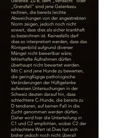
Gelenke. Zu B, dem „Verdacht“ oder
„Grenzfall“ sind jene Gelenkezu
rechnen, die bereits leichte
Abweichungen von der angestrebten
Norm zeigen, jedoch noch nicht
soweit, dass dies als sicher krankhaft
zu bezeichnen ist. Keinesfalls darf
dies so interpretiert werden, dass das
Röntgenbild aufgrund diverser
Mängel nicht bewertbar wäre;
fehlerhafte Aufnahmen dürfen
überhaupt nicht bewertet werden.
Mit C sind jene Hunde zu bewerten,
die geringfügige pathologische
Veränderungen der Hüftgelenke
aufweisen.Untersuchungen in der
Schweiz deuten darauf hin, dass
schlechtere C-Hunde, die bereits zu
D tendieren, auf keinen Fall in die
Zucht genommen werden dürfen.
Daher wird hier die Unterteilung in
C1 und C2 empfohlen, wobei C2 der
schlechtere Wert ist.Dies hat sich
bisher jedoch noch nicht überall