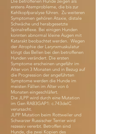
Die betroffenen Hunde zeigen als
erstens Atemprobleme, die bis zur
Kehlkopfparalyse führen. Zu weiteren
Symptomen gehören Ataxie, distale
Schwäche und herabgesetzte
Spinalreflexe. Bei einigen Hunden
konnten abnormal kleine Augen mit
Katarakt beobachtet werden. Wegen
der Atrophie der Larynxmuskulatur
klingt das Bellen bei den betroffenen
Hunden verändert. Die ersten
Symptome erscheinen ungefähr im
Alter von 3 Monaten und in Bezug auf
die Progression der angeführten
Symptome werden die Hunde im
meisten Fällen im Alter von 6
Monaten eingeschläfert.
Die JLPP wird durch eine Mutation
im Gen RAB3GAP1: c.743delC
verursacht.
JLPP Mutation beim Rottweiler und
Schwarzer Russischer Terrier wird
rezessiv vererbt. Betroffen sind
Hunde, die zwei Kopien des