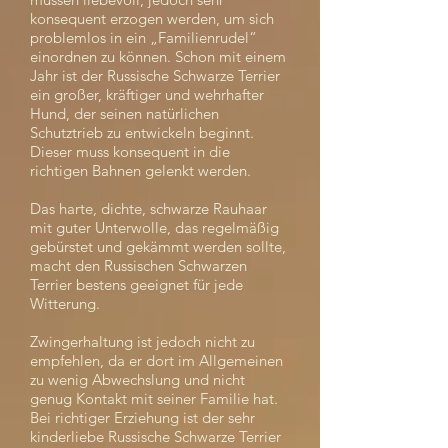
konsequent erzogen werden, um sich
problemlos in ein „Familienrudel“
einordnen zu können. Schon mit einem
Jahr ist der Russische Schwarze Terrier
ein großer, kräftiger und wehrhafter
Hund, der seinen natürlichen
Schutztrieb zu entwickeln beginnt.
Dieser muss konsequent in die
richtigen Bahnen gelenkt werden.
Das harte, dichte, schwarze Rauhaar
mit guter Unterwolle, das regelmäßig
gebürstet und gekämmt werden sollte,
macht den Russischen Schwarzen
Terrier bestens geeignet für jede
Witterung.
Zwingerhaltung ist jedoch nicht zu
empfehlen, da er dort im Allgemeinen
zu wenig Abwechslung und nicht
genug Kontakt mit seiner Familie hat.
Bei richtiger Erziehung ist der sehr
kinderliebe Russische Schwarze Terrier