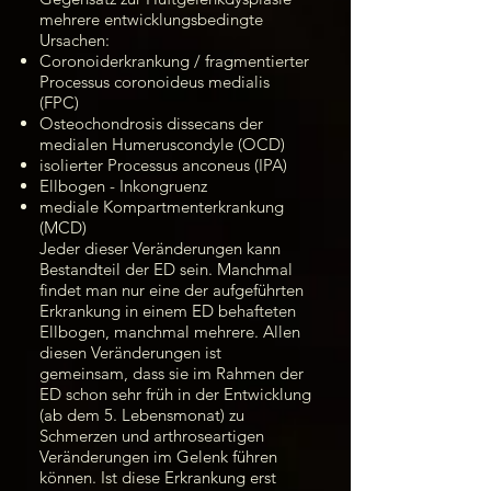
mehrere entwicklungsbedingte
Ursachen:
Coronoiderkrankung / fragmentierter
Processus coronoideus medialis
(FPC)
Osteochondrosis dissecans der
medialen Humeruscondyle (OCD)
isolierter Processus anconeus (IPA)
Ellbogen - Inkongruenz
mediale Kompartmenterkrankung
(MCD)
Jeder dieser Veränderungen kann
Bestandteil der ED sein. Manchmal
findet man nur eine der aufgeführten
Erkrankung in einem ED behafteten
Ellbogen, manchmal mehrere. Allen
diesen Veränderungen ist
gemeinsam, dass sie im Rahmen der
ED schon sehr früh in der Entwicklung
(ab dem 5. Lebensmonat) zu
Schmerzen und arthroseartigen
Veränderungen im Gelenk führen
können. Ist diese Erkrankung erst