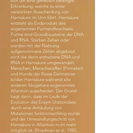
sich um eine genetisch bedingte
Erkrankung, welche zu einer
verstärkten Ausscheidung von
Harnsäure im Urin führt. Harnsäure
entsteht als Endprodukt des
sogenannten Purinstoffwechsels.
Purine sind Grundbausteine der DNA
und RNA. Sterben Zellen oder
werden mit der Nahrung
aufgenommene Zellen abgebaut,
wird die darin enthaltene DNA und
RNA in Harnsäure umgewandelt.
Menschen, Menschenaffen (Primaten)
und Hunde der Rasse Dalmatiner
bilden Harnsäure während alle
anderen Säugetiere sogenanntes
Allantoin ausscheiden. Der Grund
liegt darin, dass im Laufe der
Evolution das Enzym Uratoxidase
durch eine Anhäufung von
Mutationen funktionsunfähig wurde
und der Umwandlungsschritt von
Harnsäure in Allantoin nicht mehr
möglich ist. (Friedman et al. 1985,