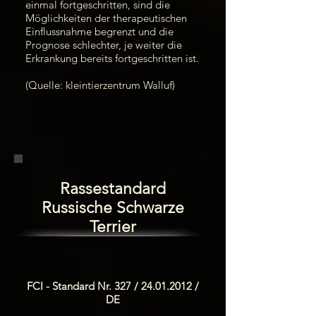
einmal fortgeschritten, sind die
Möglichkeiten der therapeutischen
Einflussnahme begrenzt und die
Prognose schlechter, je weiter die
Erkrankung bereits fortgeschritten ist.
(Quelle: kleintierzentrum Walluf)
Rassestandard
Russische Schwarze
Terrier
FCI - Standard Nr. 327 /
24.01.2012
/
DE