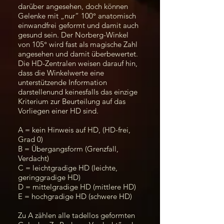
darüber angesehen, doch können
Gelenke mit „nur“ 100° anatomisch
einwandfrei geformt und damit auch
gesund sein. Der Norberg-Winkel
von 105° wird fast als magische Zahl
angesehen und damit überbewertet.
Die HD-Zentralen weisen darauf hin,
dass die Winkelwerte eine
unterstützende Information
darstellenund keinesfalls das einzige
Kriterium zur Beurteilung auf das
Vorliegen einer HD sind.
A = kein Hinweis auf HD, (HD-frei,
Grad 0)
B = Übergangsform (Grenzfall,
Verdacht)
C = leichtgradige HD (leichte,
geringgradige HD)
D = mittelgradige HD (mittlere HD)
E = hochgradige HD (schwere HD)
Zu A zählen alle tadellos geformten