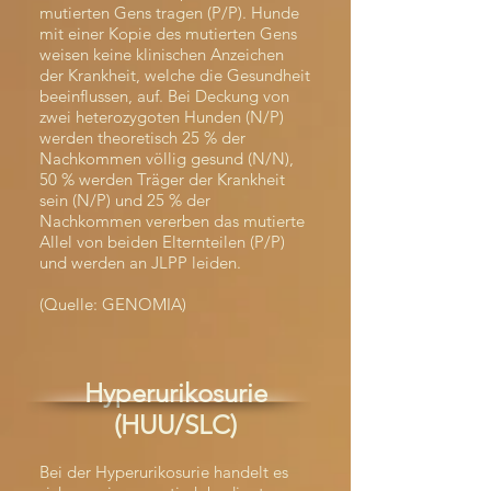
mutierten Gens tragen (P/P). Hunde
mit einer Kopie des mutierten Gens
weisen keine klinischen Anzeichen
der Krankheit, welche die Gesundheit
beeinflussen, auf. Bei Deckung von
zwei heterozygoten Hunden (N/P)
werden theoretisch 25 % der
Nachkommen völlig gesund (N/N),
50 % werden Träger der Krankheit
sein (N/P) und 25 % der
Nachkommen vererben das mutierte
Allel von beiden Elternteilen (P/P)
und werden an JLPP leiden.
(Quelle: GENOMIA)
Hyperurikosurie
(HUU/SLC)
Bei der Hyperurikosurie handelt es