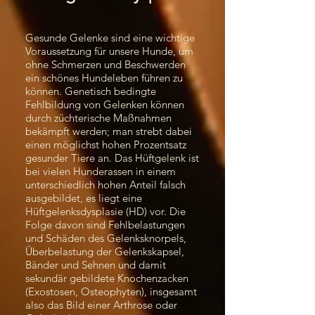
Gesunde Gelenke sind eine wichtige
Voraussetzung für unsere Hunde, um
ohne Schmerzen und Beschwerden
ein schönes Hundeleben führen zu
können. Genetisch bedingte
Fehlbildung von Gelenken können
durch züchterische Maßnahmen
bekämpft werden; man strebt dabei
einen möglichst hohen Prozentsatz
gesunder Tiere an. Das Hüftgelenk ist
bei vielen Hunderassen in einem
unterschiedlich hohen Anteil falsch
ausgebildet, es liegt eine
Hüftgelenksdysplasie (HD) vor. Die
Folge davon sind Fehlbelastungen
und Schäden des Gelenksknorpels,
Überbelastung der Gelenkskapsel,
Bänder und Sehnen und damit
sekundär gebildete Knochenzacken
(Exostosen, Osteophyten), insgesamt
also das Bild einer Arthrose oder