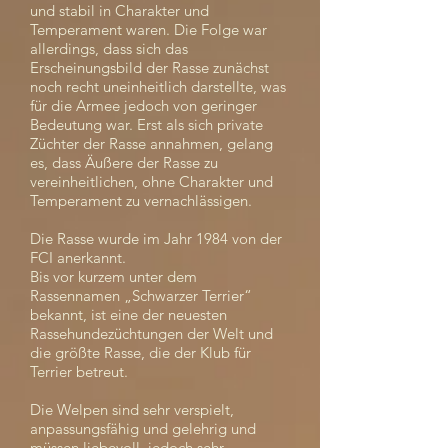
und stabil in Charakter und
Temperament waren. Die Folge war
allerdings, dass sich das
Erscheinungsbild der Rasse zunächst
noch recht uneinheitlich darstellte, was
für die Armee jedoch von geringer
Bedeutung war. Erst als sich private
Züchter der Rasse annahmen, gelang
es, dass Äußere der Rasse zu
vereinheitlichen, ohne Charakter und
Temperament zu vernachlässigen.
Die Rasse wurde im Jahr 1984 von der
FCI anerkannt.
Bis vor kurzem unter dem
Rassennamen „Schwarzer Terrier“
bekannt, ist eine der neuesten
Rassehundezüchtungen der Welt und
die größte Rasse, die der Klub für
Terrier betreut.
Die Welpen sind sehr verspielt,
anpassungsfähig und gelehrig und
müssen liebevoll, jedoch sehr