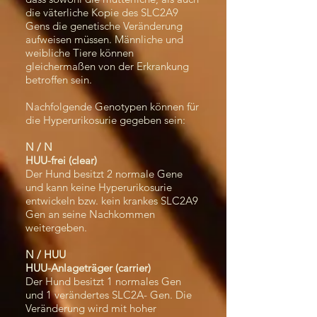
die väterliche Kopie des SLC2A9
Gens die genetische Veränderung
aufweisen müssen. Männliche und
weibliche Tiere können
gleichermaßen von der Erkrankung
betroffen sein.
Nachfolgende Genotypen können für
die Hyperurikosurie gegeben sein:
N / N
HUU-frei (clear)
Der Hund besitzt 2 normale Gene
und kann keine Hyperurikosurie
entwickeln bzw. kein krankes SLC2A9
Gen an seine Nachkommen
weitergeben.
N / HUU
HUU-Anlageträger (carrier)
Der Hund besitzt 1 normales Gen
und 1 verändertes SLC2A- Gen. Die
Veränderung wird mit hoher