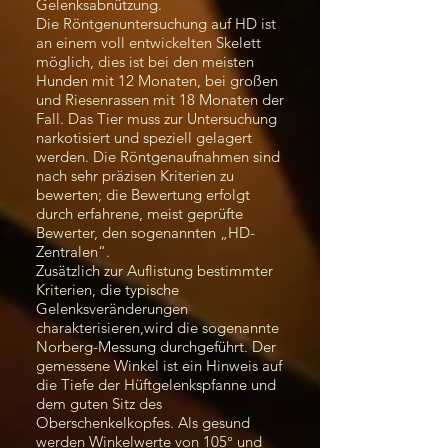
Gelenksabnützung.
Die Röntgenuntersuchung auf HD ist
an einem voll entwickelten Skelett
möglich, dies ist bei den meisten
Hunden mit 12 Monaten, bei großen
und Riesenrassen mit 18 Monaten der
Fall. Das Tier muss zur Untersuchung
narkotisiert und speziell gelagert
werden. Die Röntgenaufnahmen sind
nach sehr präzisen Kriterien zu
bewerten; die Bewertung erfolgt
durch erfahrene, meist geprüfte
Bewerter, den sogenannten „HD-
Zentralen“.
Zusätzlich zur Auflistung bestimmter
Kriterien, die typische
Gelenksveränderungen
charakterisieren,wird die sogenannte
Norberg-Messung durchgeführt. Der
gemessene Winkel ist ein Hinweis auf
die Tiefe der Hüftgelenkspfanne und
dem guten Sitz des
Oberschenkelkopfes. Als gesund
werden Winkelwerte von 105° und