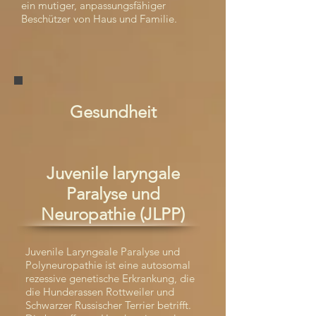
ein mutiger, anpassungsfähiger
Beschützer von Haus und Familie.
Gesundheit
Juvenile laryngale
Paralyse und
Neuropathie (JLPP)
Juvenile Laryngeale Paralyse und
Polyneuropathie ist eine autosomal
rezessive genetische Erkrankung, die
die Hunderassen Rottweiler und
Schwarzer Russischer Terrier betrifft.