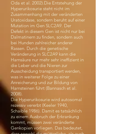
Oda et al. 2002).Die Entstehung der
Hyperurikosurie steht nicht im
Zusammenhang mit der veränderten
Uratoxidase, sondern beruht auf einer
Mutation im Gen SLC2A9. Der
Defekt in diesem Gen ist nicht nur bei
Dalmatinern zu finden, sondern auch
bei Hunden zahlreicher anderer
Rassen. Durch die genetische
Veränderung in SLC2A9 kann die
Harnsäure nur mehr sehr ineffizient in
die Leber und die Nieren zur
Ausscheidung transportiert werden,
was in weiterer Folge zu einer
Anreicherung und zur Bildung von
Harnsteinen führt (Bannasch et al.
2008).
Die Hyperurikosurie wird autosomal
rezessiv vererbt (Keeler 1940,
Schaible 1986). Damit es tatsächlich
zu einem Ausbruch der Erkrankung
kommt, müssen zwei veränderte
Genkopien vorliegen. Das bedeutet,
dass sowohl die mütterliche, als auch