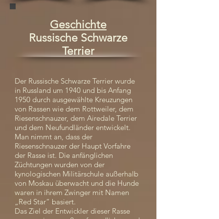
Geschichte
Russische Schwarze
Terrier
Der Russische Schwarze Terrier wurde
in Russland um 1940 und bis Anfang
1950 durch ausgewählte Kreuzungen
von Rassen wie dem Rottweiler, dem
Riesenschnauzer, dem Airedale Terrier
und dem Neufundländer entwickelt.
Man nimmt an, dass der
Riesenschnauzer der Haupt Vorfahre
der Rasse ist. Die anfänglichen
Züchtungen wurden von der
kynologischen Militärschule außerhalb
von Moskau überwacht und die Hunde
waren in ihrem Zwinger mit Namen
„Red Star“ basiert.
Das Ziel der Entwickler dieser Rasse