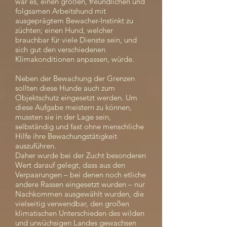
war es, einen großen, freundlichen und
folgsamen Arbeitshund mit
ausgeprägtem Bewacher-Instinkt zu
züchten; einen Hund, welcher
brauchbar für viele Dienste sein, und
sich gut den verschiedenen
Klimakonditionen anpassen, würde.
Neben der Bewachung der Grenzen
sollten diese Hunde auch zum
Objektschutz eingesetzt werden. Um
diese Aufgabe meistern zu können,
mussten sie in der Lage sein,
selbständig und fast ohne menschliche
Hilfe ihre Bewachungstätigkeit
auszuführen.
Daher wurde bei der Zucht besonderen
Wert darauf gelegt, dass aus den
Verpaarungen – bei denen noch etliche
andere Rassen eingesetzt wurden – nur
Nachkommen ausgewählt wurden, die
vielseitig verwendbar, den großen
klimatischen Unterschieden des wilden
und urwüchsigen Landes gewachsen