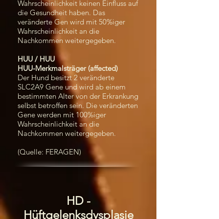
Wahrscheinlichkeit keinen Einfluss auf
die Gesundheit haben. Das
veränderte Gen wird mit 50%iger
Wahrscheinlichkeit an die
Nachkommen weitergegeben.
HUU / HUU
HUU-Merkmalsträger (affected)
Der Hund besitzt 2 veränderte
SLC2A9 Gene und wird ab einem
bestimmten Alter von der Erkrankung
selbst betroffen sein. Die veränderten
Gene werden mit 100%iger
Wahrscheinlichkeit an die
Nachkommen weitergegeben.
(Quelle: FERAGEN)
HD -
Hüftgelenksdysplasie