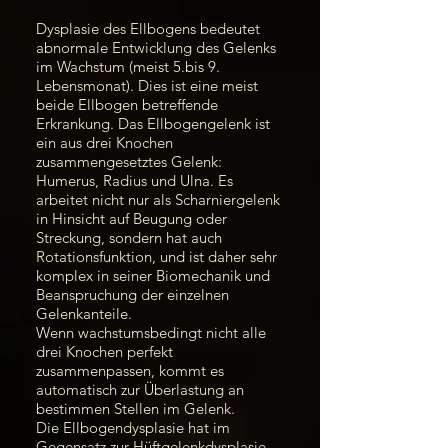
Dysplasie des Ellbogens bedeutet
abnormale Entwicklung des Gelenks
im Wachstum (meist 5.bis 9.
Lebensmonat). Dies ist eine meist
beide Ellbogen betreffende
Erkrankung. Das Ellbogengelenk ist
ein aus drei Knochen
zusammengesetztes Gelenk:
Humerus, Radius und Ulna. Es
arbeitet nicht nur als Scharniergelenk
in Hinsicht auf Beugung oder
Streckung, sondern hat auch
Rotationsfunktion, und ist daher sehr
komplex in seiner Biomechanik und
Beanspruchung der einzelnen
Gelenkanteile.
Wenn wachstumsbedingt nicht alle
drei Knochen perfekt
zusammenpassen, kommt es
automatisch zur Überlastung an
bestimmen Stellen im Gelenk.
Die Ellbogendysplasie hat im
Gegensatz zur Hüftgelenkdysplasie